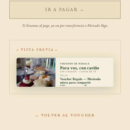
IR A PAGAR →
Te llevamos al pago, ya sea por transferencia o Mercado Pago.
— VISTA PREVIA —
VOUCHER DE REGALO
Para vos, con cariño
LOS CHALETS · CASITA DE TÉ
Vale por
Voucher Regalo — Merienda
mixta para compartir
PARA
DE
— nombre del
— tu nombre —
destinatario —
EMITIDO
VÁLIDO HASTA
7/8/2026
3/2/2027
"
Un mensaje especial para vos…
"
← VOLVER AL VOUCHER
casadeteloschalets.com.ar · +54 9 2994 76-7014