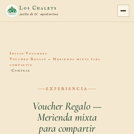
Los Chalets
casita de té · agroturismo
Inicio
·
Vouchers
·
Voucher Regalo — Merienda mixta para
compartir
·
Comprar
EXPERIENCIA
Voucher Regalo —
Merienda mixta
para compartir